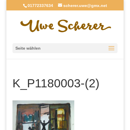
01772337634
scherer.uwe@gmx.net
Seite wählen
K_P1180003-(2)