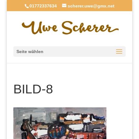
01772337634
scherer.uwe@gmx.net
Seite wählen
BILD-8