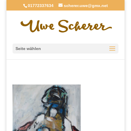
01772337634
scherer.uwe@gmx.net
Seite wählen